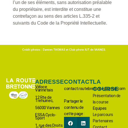
l’un de ses éléments, sans autorisation préalable
du propriétaire, est interdite et constitue une
contrefaçon au sens des articles L.335-2 et
suivants du Code de la Propriété Intellectuelle.
Crédit photos : Damien THOMAS et Club photo IUT de VANNES.
ADRESSE
CONTACT
LA
Véloce
COURSE
contact.routebretonne@gmail.com
Vannetais
Présentation de
12 Rte de
Trehuinec,
Partager le
la course
contenu de
56000 Vannes
Equipes
cette page :
Le parcours
ESSA Cyclo-
Sport
Partenaires
1, rue des Droits
Contact